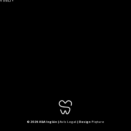
«
Inici
•
© 2026 A&A Inglán |
Avís Legal
| Design
Piqture