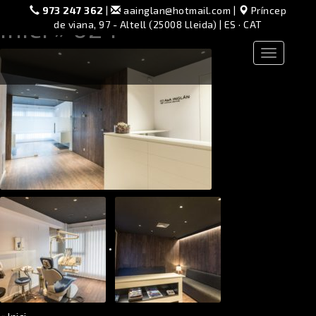
973 247 362
|
aainglan@hotmail.com
|
Príncep
Inici
» 024
de viana, 97 - Altell (25008 Lleida) |
ES
·
CAT
Toggle
navigation
•