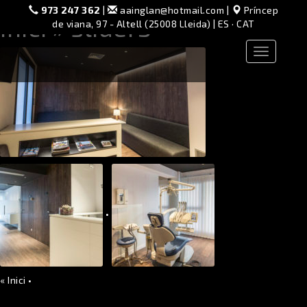
973 247 362
|
aainglan@hotmail.com
|
Príncep
Inici
» slider3
de viana, 97 - Altell (25008 Lleida) |
ES
·
CAT
Toggle
navigation
•
«
Inici
•