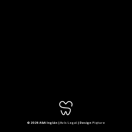
© 2026 A&A Inglán |
Avís Legal
| Design
Piqture