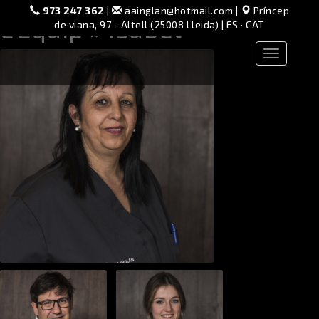
973 247 362
|
aainglan@hotmail.com
|
Príncep
L’Equip
» isabel
de viana, 97 - Altell (25008 Lleida) |
ES
·
CAT
Toggle
navigation