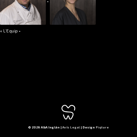
•
«
L’Equip
•
© 2026 A&A Inglán |
Avís Legal
| Design
Piqture