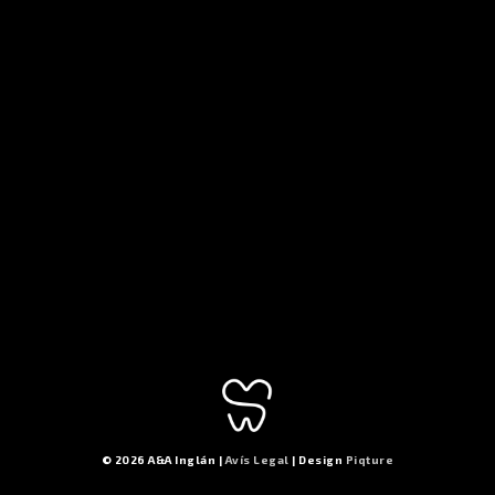
© 2026 A&A Inglán |
Avís Legal
| Design
Piqture