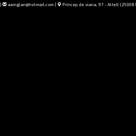
|
aainglan@hotmail.com
|
Príncep de viana, 97 - Altell (25008 