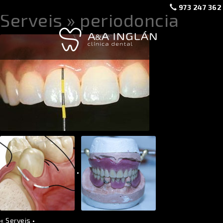
973 247 362
Serveis
» periodoncia
•
«
Serveis
•