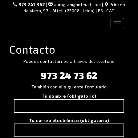
973 247 362
|
aainglan@hotmail.com
|
Príncep
de viana, 97 - Altell (25008 Lleida) |
ES
·
CAT
Toggle
navigation
Contacto
Puedes contactarnos a través del teléfono
973 24 73 62
También con el siguiente formulario
Tu nombre (obligatorio)
Tu correo electrónico (obligatorio)