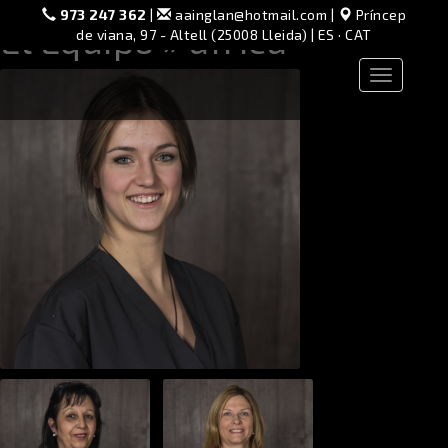
973 247 362
|
aainglan@hotmail.com
|
Príncep
El Equipo
» africa
de viana, 97 - Altell (25008 Lleida) |
ES
·
CAT
Toggle
navigation