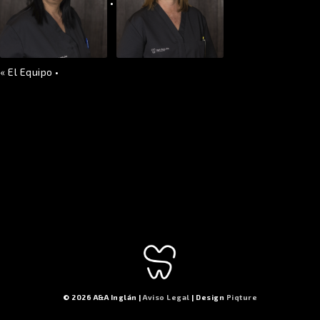
•
«
El Equipo
•
© 2026 A&A Inglán |
Aviso Legal
| Design
Piqture