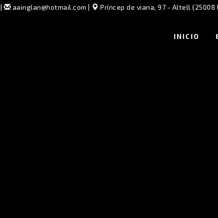
|
aainglan@hotmail.com
|
Príncep de viana, 97 - Altell (25008 
INICIO