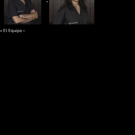
•
«
El Equipo
•