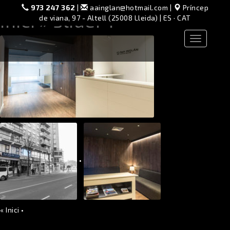
973 247 362
|
aainglan@hotmail.com
|
Príncep
Inici
» slider4
de viana, 97 - Altell (25008 Lleida) |
ES
·
CAT
Toggle
navigation
•
«
Inici
•