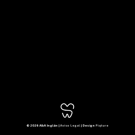
© 2026 A&A Inglán |
Aviso Legal
| Design
Piqture