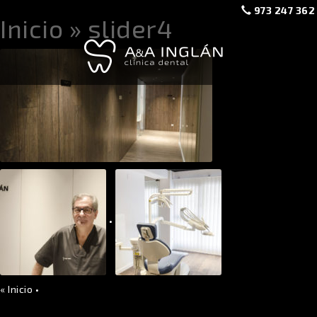
973 247 362
Inicio
» slider4
•
«
Inicio
•