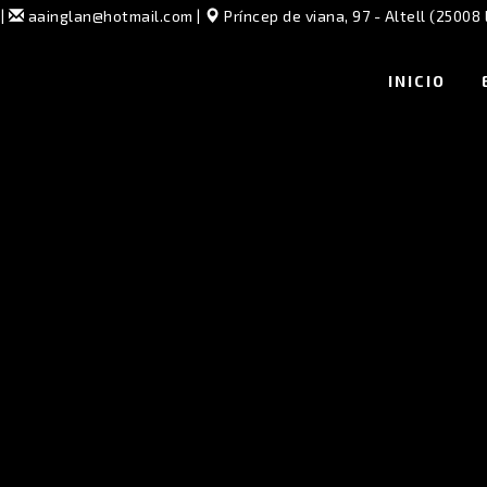
|
aainglan@hotmail.com
|
Príncep de viana, 97 - Altell (25008 
INICIO